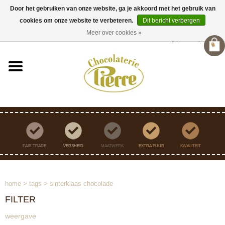
Door het gebruiken van onze website, ga je akkoord met het gebruik van
cookies om onze website te verbeteren.
Dit bericht verbergen
Verzending binnen Nederland vanaf €45,- gratis
Meer over cookies »
Inloggen
/
Registreren
FAIR TRADE
VERSHEID
MAATWERK
EXTRA PUUR
KWALITEIT
home
>
tags
>
sinterklaas chocolade
FILTER
weergave