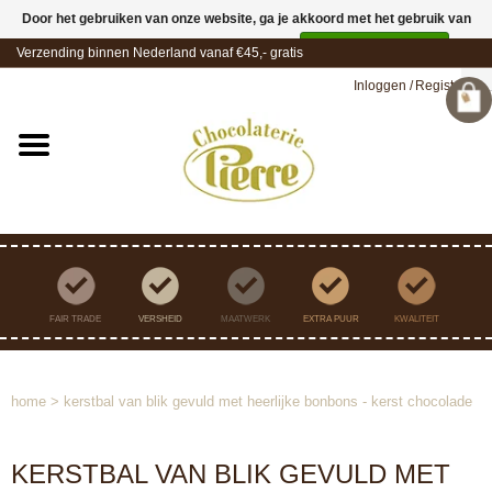
Door het gebruiken van onze website, ga je akkoord met het gebruik van
cookies om onze website te verbeteren.
Dit bericht verbergen
Verzending binnen Nederland vanaf €45,- gratis
Meer over cookies »
Inloggen
/
Registreren
FAIR TRADE
VERSHEID
MAATWERK
EXTRA PUUR
KWALITEIT
home
>
kerstbal van blik gevuld met heerlijke bonbons - kerst chocolade
KERSTBAL VAN BLIK GEVULD MET