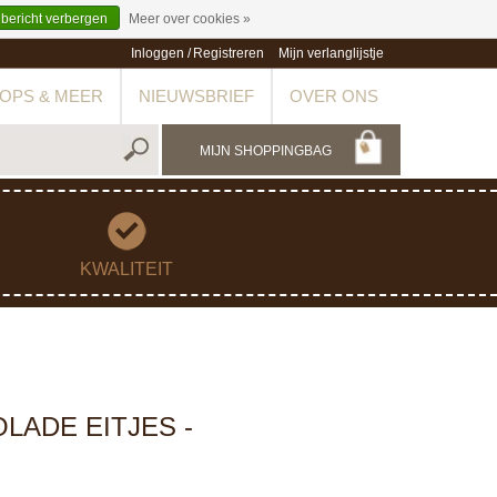
 bericht verbergen
Meer over cookies »
Inloggen
/
Registreren
Mijn verlanglijstje
OPS & MEER
NIEUWSBRIEF
OVER ONS
MIJN SHOPPINGBAG
KWALITEIT
LADE EITJES -