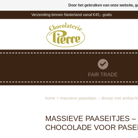
Door het gebruiken van onze website, g
Verzending binnen Nederland vanaf €45,- gratis
FAIR TRADE
home
>
massieve paaseitjes – doosje met ambachte
MASSIEVE PAASEITJES –
CHOCOLADE VOOR PASE