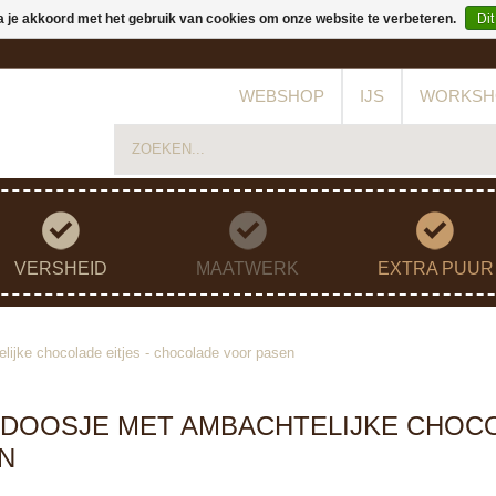
a je akkoord met het gebruik van cookies om onze website te verbeteren.
Dit
WEBSHOP
IJS
WORKSH
VERSHEID
MAATWERK
EXTRA PUUR
lijke chocolade eitjes - chocolade voor pasen
 DOOSJE MET AMBACHTELIJKE CHOCO
N