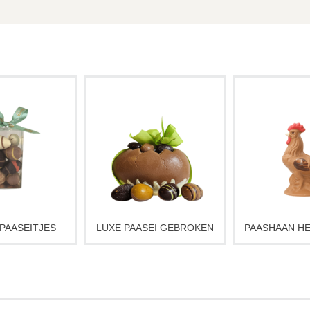
met bonbon
Een ambachtelijk chocolade
Vrolijk paasf
s met diverse
paasei in gebroken vorm,
Haan van amb
 Ambachtelijke
royaal gevuld en feestelijk
chocolade. Ee
tjes die perfect
gepresenteerd. Het Luxe Ei
paasverrassin
 delen tijdens
Gebroken is perfect voor op
als klein paa
 klein chocolade
de paastafel of als bijzonder
zorg gemaakt i
deau.
paasgeschenk.
voor een fee
smaakvol
nnen afwijken
afbeelding.
Verkrijgbaar in
PAASEITJES
LUXE PAASEI GEBROKEN