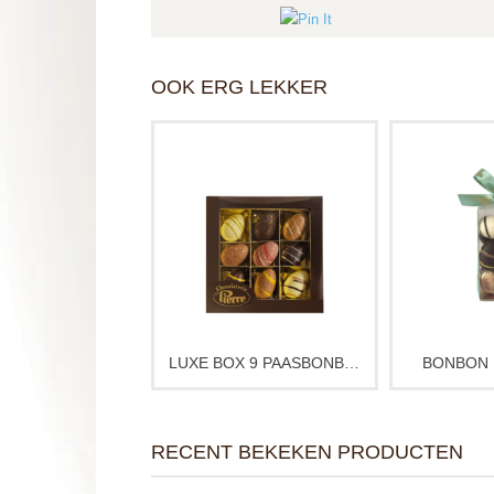
OOK ERG LEKKER
Luxe box met 9 bonbon
Doosje 
paaseitjes met diverse
paaseitje
vullingen. Ambachtelijke
vullingen.
chocolade in een stijlvolle
chocolade ei
verpakking, ideaal als klein
zijn om te
paasgeschenk of om samen
Pasen of als
van te genieten tijdens
ca
Pasen.
Bonbons ku
Bonbons kunnen afwijken
van de 
LUXE BOX 9 PAASBONBONS
BONBON 
van de afbeelding.
RECENT BEKEKEN PRODUCTEN