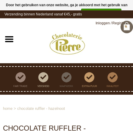
Door het gebruiken van onze website, ga je akkoord met het gebruik van
cookies om onze website te verbeteren.
Dit bericht verbergen
Verzending binnen Nederland vanaf €45,- gratis
Meer over cookies »
Inloggen
/
Registreren
FAIR TRADE
VERSHEID
MAATWERK
EXTRA PUUR
KWALITEIT
home
>
chocolate ruffler - hazelnoot
CHOCOLATE RUFFLER -