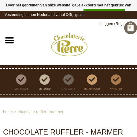
Door het gebruiken van onze website, ga je akkoord met het gebruik van
cookies om onze website te verbeteren.
Dit bericht verbergen
Verzending binnen Nederland vanaf €45,- gratis
Meer over cookies »
Inloggen
/
Registreren
FAIR TRADE
VERSHEID
MAATWERK
EXTRA PUUR
KWALITEIT
home
>
chocolate ruffler - marmer
CHOCOLATE RUFFLER - MARMER