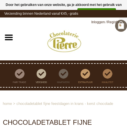
Door het gebruiken van onze website, ga je akkoord met het gebruik van
cookies om onze website te verbeteren.
Dit bericht verbergen
Verzending binnen Nederland vanaf €45,- gratis
Meer over cookies »
Inloggen
/
Registreren
FAIR TRADE
VERSHEID
MAATWERK
EXTRA PUUR
KWALITEIT
home
>
chocoladetablet fijne feestdagen in krans - kerst chocolade
CHOCOLADETABLET FIJNE