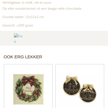
Verkrijgbaar in melk, wit en puur.
Op elke smaakvariant zit een laagje witte chocolade.
Grootte tablet: 12x12x1 cm
Gewicht: ±200 gram
OOK ERG LEKKER