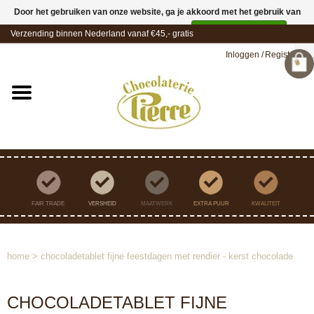
Door het gebruiken van onze website, ga je akkoord met het gebruik van
cookies om onze website te verbeteren.
Dit bericht verbergen
Verzending binnen Nederland vanaf €45,- gratis
Meer over cookies »
Inloggen
/
Registreren
FAIR TRADE
VERSHEID
MAATWERK
EXTRA PUUR
KWALITEIT
home
>
chocoladetablet fijne feestdagen met rendier - kerst chocolade
CHOCOLADETABLET FIJNE