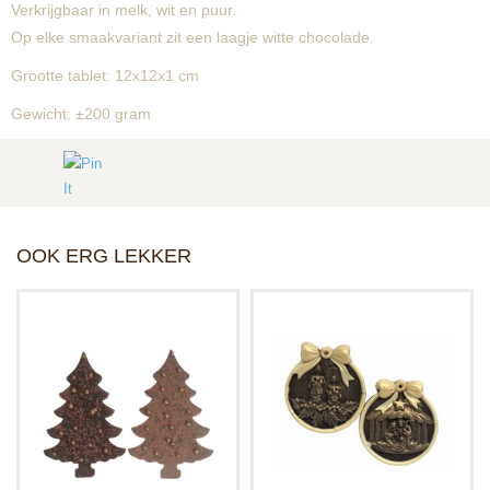
Verkrijgbaar in melk, wit en puur.
Op elke smaakvariant zit een laagje witte chocolade.
Grootte tablet: 12x12x1 cm
Gewicht: ±200 gram
OOK ERG LEKKER