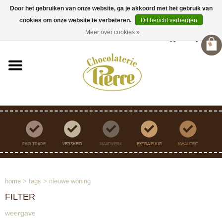
Door het gebruiken van onze website, ga je akkoord met het gebruik van
cookies om onze website te verbeteren.
Dit bericht verbergen
Verzending binnen Nederland vanaf €45,- gratis
Meer over cookies »
Inloggen
/
Registreren
FAIR TRADE
VERSHEID
MAATWERK
EXTRA PUUR
KWALITEIT
home
>
tags
>
nieuwe woning
FILTER
weergave