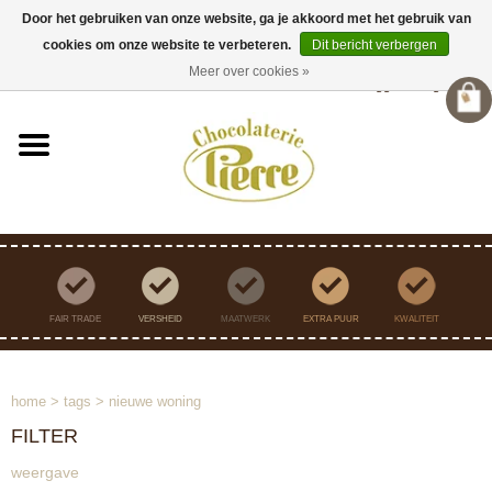
Door het gebruiken van onze website, ga je akkoord met het gebruik van
cookies om onze website te verbeteren.
Dit bericht verbergen
Verzending binnen Nederland vanaf €45,- gratis
Meer over cookies »
Inloggen
/
Registreren
FAIR TRADE
VERSHEID
MAATWERK
EXTRA PUUR
KWALITEIT
home
>
tags
>
nieuwe woning
FILTER
weergave