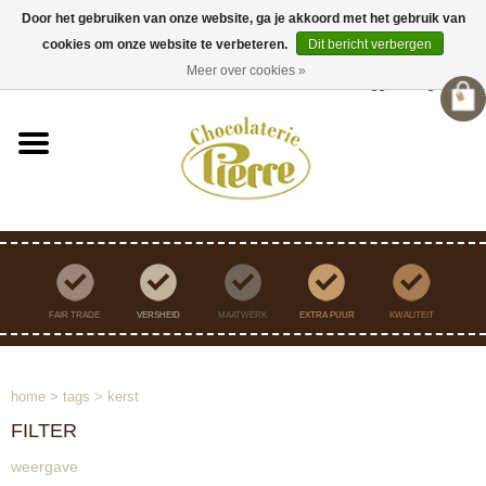
Door het gebruiken van onze website, ga je akkoord met het gebruik van
cookies om onze website te verbeteren.
Dit bericht verbergen
Verzending binnen Nederland vanaf €45,- gratis
Meer over cookies »
Inloggen
/
Registreren
FAIR TRADE
VERSHEID
MAATWERK
EXTRA PUUR
KWALITEIT
home
>
tags
>
kerst
FILTER
weergave