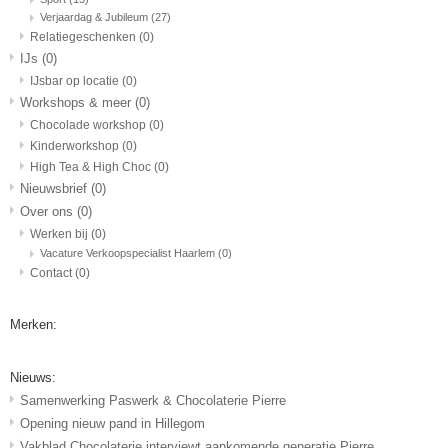
Verjaardag & Jubileum
(27)
Relatiegeschenken
(0)
IJs
(0)
IJsbar op locatie
(0)
Workshops & meer
(0)
Chocolade workshop
(0)
Kinderworkshop
(0)
High Tea & High Choc
(0)
Nieuwsbrief
(0)
Over ons
(0)
Werken bij
(0)
Vacature Verkoopspecialist Haarlem
(0)
Contact
(0)
Merken:
Nieuws:
Samenwerking Paswerk & Chocolaterie Pierre
Opening nieuw pand in Hillegom
Vakblad Chocolaterie interviewt aankomende generatie Pierre