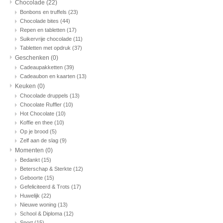
Chocolade
(22)
Bonbons en truffels
(23)
Chocolade bites
(44)
Repen en tabletten
(17)
Suikervrije chocolade
(11)
Tabletten met opdruk
(37)
Geschenken
(0)
Cadeaupakketten
(39)
Cadeaubon en kaarten
(13)
Keuken
(0)
Chocolade druppels
(13)
Chocolate Ruffler
(10)
Hot Chocolate
(10)
Koffie en thee
(10)
Op je brood
(5)
Zelf aan de slag
(9)
Momenten
(0)
Bedankt
(15)
Beterschap & Sterkte
(12)
Geboorte
(15)
Gefeliciteerd & Trots
(17)
Huwelijk
(22)
Nieuwe woning
(13)
School & Diploma
(12)
Sport
(15)