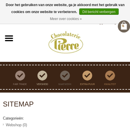
Door het gebruiken van onze website, ga je akkoord met het gebruik van
cookies om onze website te verbeteren.
Dit bericht verbergen
Heeft u vragen?
info@chocolateriepierre.nl
Meer over cookies »
Inloggen
/
Registreren
FAIR TRADE
VERSHEID
MAATWERK
EXTRA PUUR
KWALITEIT
SITEMAP
Categorieën:
Webshop
(0)